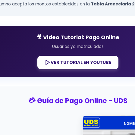
l alumno acepta los montos establecidos en la
Tabla Arancelaria 
🎥 Video Tutorial: Pago Online
Usuarios ya matriculados
VER TUTORIAL EN YOUTUBE
💳 Guía de Pago Online - UDS