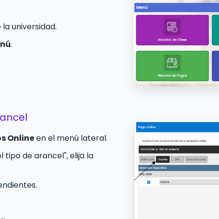
 la universidad.
nú
.
rancel
s Online
en el menú lateral.
 tipo de arancel", elija la
endientes.