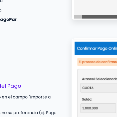
a.
o.
PagoPar
.
del Pago
 en el campo "Importe a
ne su preferencia (ej. Pago