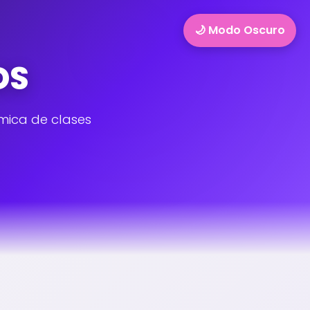
🌙 Modo Oscuro
DS
ámica de clases