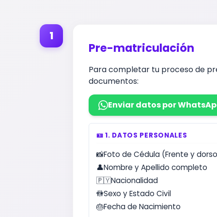
1
Pre-matriculación
Para completar tu proceso de pre
documentos:
Enviar datos por WhatsA
🪪 1. DATOS PERSONALES
📸
Foto de Cédula (Frente y dors
👤
Nombre y Apellido completo
🇵🇾
Nacionalidad
🚻
Sexo y Estado Civil
🎂
Fecha de Nacimiento