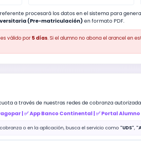
l referente procesará los datos en el sistema para generar
iversitaria (Pre-matriculación)
en formato PDF.
 es válido por
5 días
. Si el alumno no abona el arancel en e
 cuota a través de nuestras redes de cobranza autorizada
 Pagopar | ✅ App Banco Continental | ✅ Portal Alumn
cobranza o en la aplicación, busca el servicio como
"UDS"
,
"