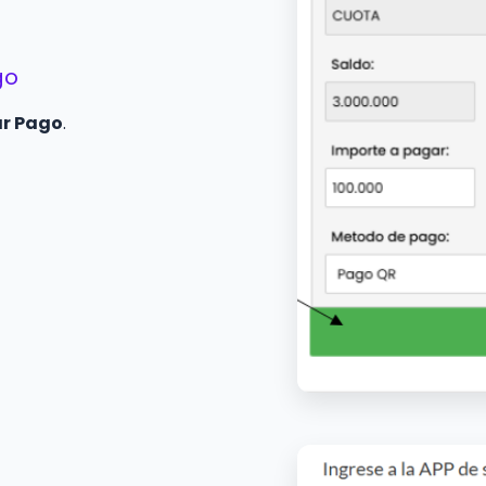
go
ar Pago
.